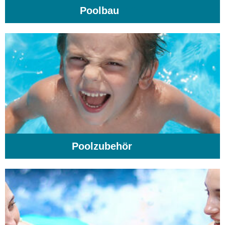
Poolbau
(195)
Poolzubehör
(31)