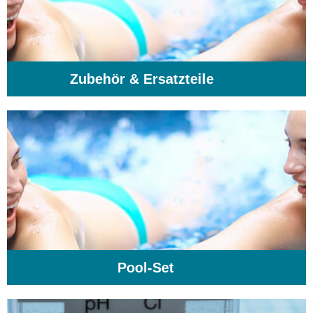
Zubehör & Ersatzteile
(74)
Pool-Set
(1)