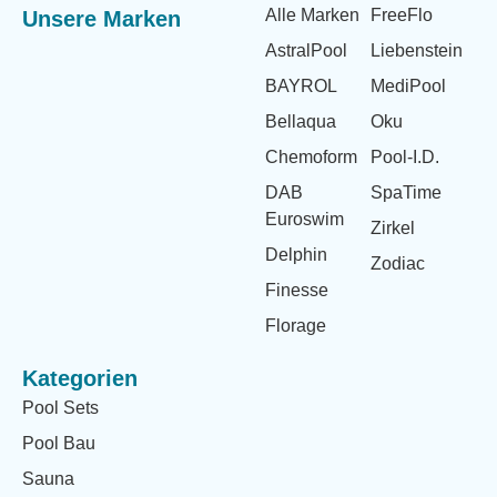
Alle Marken
FreeFlo
Unsere Marken
AstralPool
Liebenstein
BAYROL
MediPool
Bellaqua
Oku
Chemoform
Pool-I.D.
DAB
SpaTime
Euroswim
Zirkel
Delphin
Zodiac
Finesse
Florage
Kategorien
Pool Sets
Pool Bau
Sauna