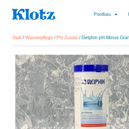
Poolbau
Start
/
Wasserpflege
/
PH Zusatz
/ Delphin pH-Minus Gran