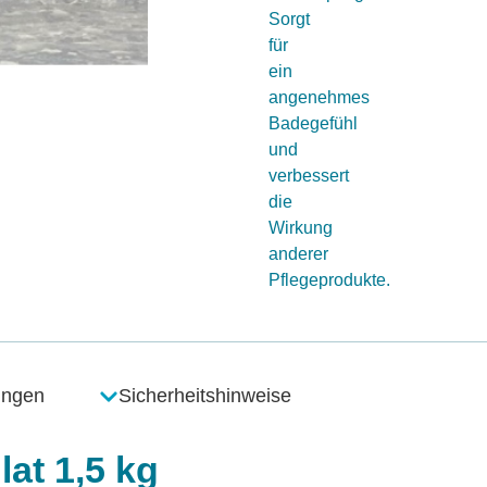
Sorgt
für
ein
angenehmes
Badegefühl
und
verbessert
die
Wirkung
anderer
Pflegeprodukte.
ungen
Sicherheitshinweise
at 1,5 kg