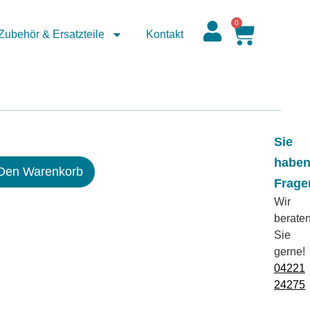
0
Zubehör & Ersatzteile
Kontakt
Sie
habe
 Den Warenkorb
Frage
Wir
berate
Sie
gerne!
04221
24275