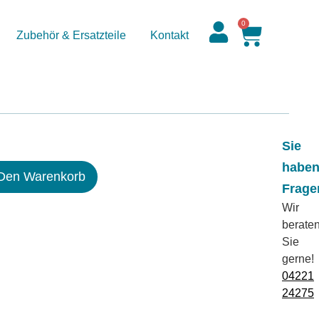
0
Zubehör & Ersatzteile
Kontakt
Sie
habe
 Den Warenkorb
Frage
Wir
berate
Sie
gerne!
04221
24275