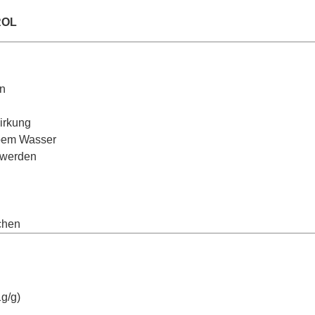
ROL
on
Wirkung
übem Wasser
 werden
chen
1g/g)