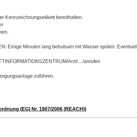
der Kennzeichnungsetikett bereithalten.
en
hen.
ige Minuten lang behutsam mit Wasser spülen. Eventuell vo
n: GIFTINFORMATIONSZENTRUM/Arzt/…/anrufen
tsorgungsanlage zuführen.
ordnung (EG) Nr. 1907/2006 (REACH))