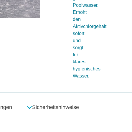
Poolwasser.
Erhöht
den
Aktivchlorgehalt
sofort
und
sorgt
für
klares,
hygienisches
Wasser.
ungen
Sicherheitshinweise