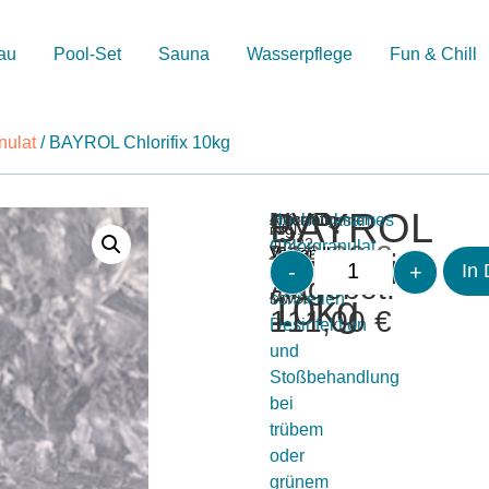
au
Pool-Set
Sauna
Wasserpflege
Fun & Chill
nulat
/ BAYROL Chlorifix 10kg
BAYROL
UVP:
Merken
Artikelnummer:
Hochwirksames
4 vorrätig
inkl.
zzgl.
40222
Chlorgranulat
116,00
€
19
Versandkosten
Chlorifix
-
+
In
zur
%
Angebot:
10kg
schnellen
MwSt.
111,00
€
Desinfektion
und
Stoßbehandlung
bei
trübem
oder
grünem