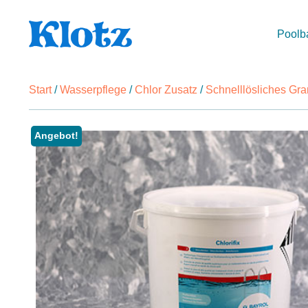
Poolb
Start
/
Wasserpflege
/
Chlor Zusatz
/
Schnelllösliches Gra
Angebot!