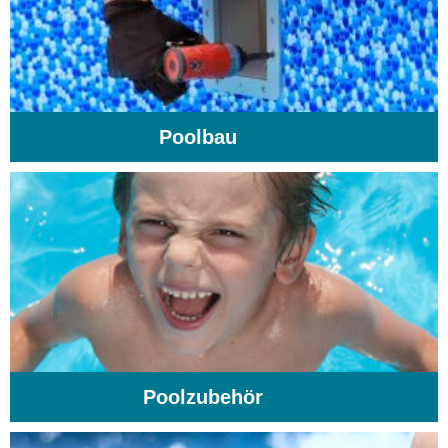
Poolbau
(195)
Poolzubehör
(31)