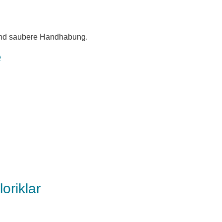
e und saubere Handhabung.
e
oriklar