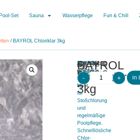
Pool-Set
Sauna
Wasserpflege
Fun & Chill
etten
/ BAYROL Chloriklar 3kg
BAYROL
64,95
€
Merken
Artikelnummer:
BAYROL
15 vorrätig
inkl.
zzgl.
40224
Chloriklar
61,50
€
19
Versandkosten
Chloriklar
-
+
In
3
%
3kg
kg
MwSt.
für
Stoßchlorung
und
regelmäßige
Poolpflege.
Schnelllösliche
Chlor-