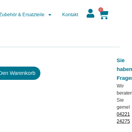
0
Zubehör & Ersatzteile
Kontakt
Sie
habe
 Den Warenkorb
Frage
Wir
berate
Sie
gerne!
04221
24275