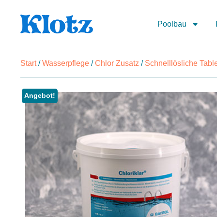
Poolbau
Start
/
Wasserpflege
/
Chlor Zusatz
/
Schnelllösliche Tabl
Angebot!