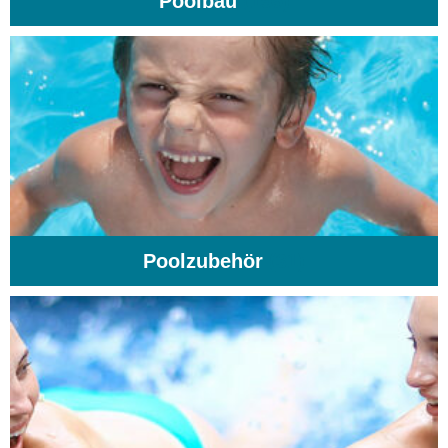
Poolbau
(195)
Poolzubehör
(31)