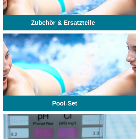
Zubehör & Ersatzteile
(74)
Pool-Set
(1)