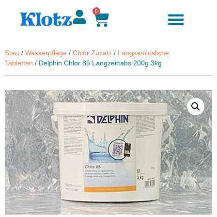
0
Start
/
Wasserpflege
/
Chlor Zusatz
/
Langsamlösliche
Tabletten
/ Delphin Chlor 85 Langzeittabs 200g 3kg