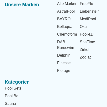
Alle Marken
FreeFlo
Unsere Marken
AstralPool
Liebenstein
BAYROL
MediPool
Bellaqua
Oku
Chemoform
Pool-I.D.
DAB
SpaTime
Euroswim
Zirkel
Delphin
Zodiac
Finesse
Florage
Kategorien
Pool Sets
Pool Bau
Sauna