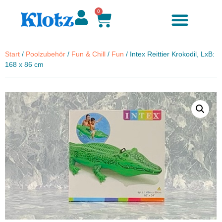
0
Start
/
Poolzubehör
/
Fun & Chill
/
Fun
/ Intex Reittier Krokodil, LxB:
168 x 86 cm