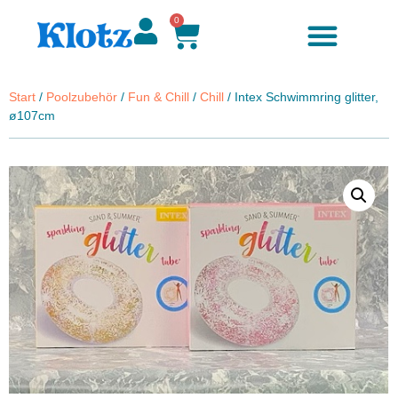
0
Start
/
Poolzubehör
/
Fun & Chill
/
Chill
/ Intex Schwimmring glitter,
ø107cm