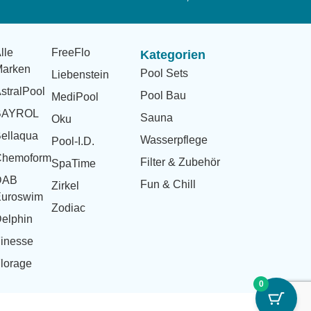
lle
FreeFlo
Kategorien
arken
Pool Sets
Liebenstein
stralPool
Pool Bau
MediPool
BAYROL
Sauna
Oku
ellaqua
Wasserpflege
Pool-I.D.
Chemoform
Filter & Zubehör
SpaTime
DAB
Fun & Chill
Zirkel
uroswim
Zodiac
elphin
inesse
lorage
0