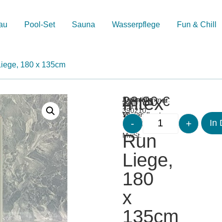
au
Pool-Set
Sauna
Wasserpflege
Fun & Chill
Liege, 180 x 135cm
Intex
28,80
€
Merken
Artikelnummer:
3 vorrätig
inkl.
zzgl.
390210
19
Versandkosten
River
-
+
In
%
Run
MwSt.
Liege,
180
x
135cm