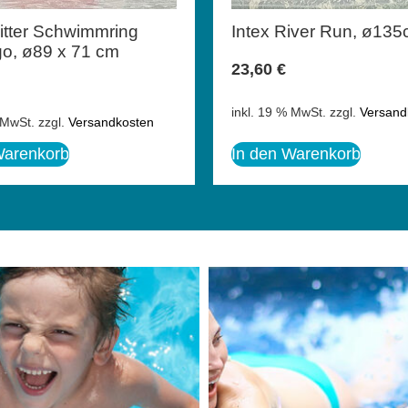
litter Schwimmring
Intex River Run, ø13
o, ø89 x 71 cm
23,60
€
inkl. 19 % MwSt.
zzgl.
Versand
 MwSt.
zzgl.
Versandkosten
Warenkorb
In den Warenkorb