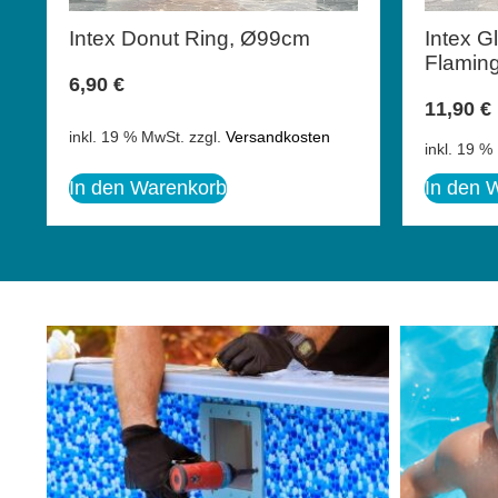
Intex Donut Ring, Ø99cm
Intex G
Flaming
6,90
€
11,90
€
inkl. 19 % MwSt.
zzgl.
Versandkosten
inkl. 19 %
In den Warenkorb
In den 