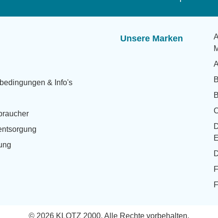
A
Unsere Marken
M
A
bedingungen & Info's
B
rbraucher
eentsorgung
E
rung
D
F
F
© 2026 KLOTZ 2000. Alle Rechte vorbehalten.