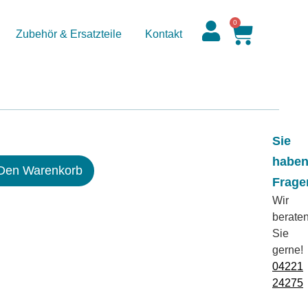
0
Zubehör & Ersatzteile
Kontakt
Sie
habe
 Den Warenkorb
Frage
Wir
berate
Sie
gerne!
04221
24275