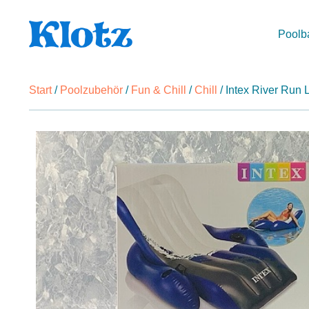
Poolb
Start
/
Poolzubehör
/
Fun & Chill
/
Chill
/ Intex River Run 