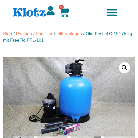
0
Zubehör & Ersatzteile
Start
/
Poolbau
/
Poolfilter
/
Filteranlagen
/ Oku Kessel Ø 19“ 75 kg
mit FreeFlo FFL-101