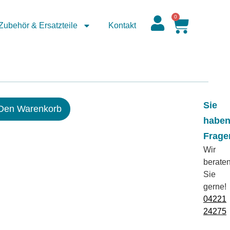
0
Zubehör & Ersatzteile
Kontakt
Sie
 Den Warenkorb
habe
Frage
Wir
berate
Sie
gerne!
04221
24275