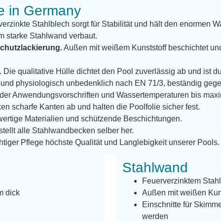
e in Germany
erzinkte Stahlblech sorgt für Stabilität und hält den enormen W
m starke Stahlwand verbaut.
chutzlackierung.
Außen mit weißem Kunststoff beschichtet un
. Die qualitative Hülle dichtet den Pool zuverlässig ab und ist 
len und physiologisch unbedenklich nach EN 71/3, beständig g
g der Anwendungsvorschriften und Wassertemperaturen bis max
n scharfe Kanten ab und halten die Poolfolie sicher fest.
ertige Materialien und schützende Beschichtungen.
 stellt alle Stahlwandbecken selber her.
htiger Pflege höchste Qualität und Langlebigkeit unserer Pools.
Stahlwand
Feuerverzinktem Stah
m dick
Außen mit weißen Kunst
Einschnitte für Skimm
werden