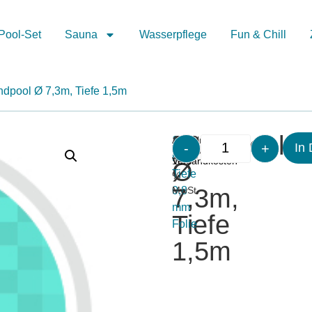
Pool-Set
Sauna
Wasserpflege
Fun & Chill
ndpool Ø 7,3m, Tiefe 1,5m
Rundpool
3.002,00
€
Merken
Artikelnummer:
1,5
-
+
inkl.
zzgl.
In
11133
m
19
Versandkosten
Ø
Tiefe
%
7,3m,
0,8
MwSt.
mm
Tiefe
Folie
1,5m