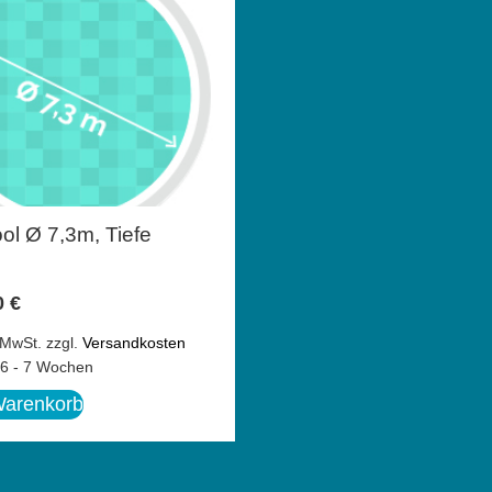
l Ø 7,3m, Tiefe
0
€
 MwSt.
zzgl.
Versandkosten
6 - 7 Wochen
Warenkorb