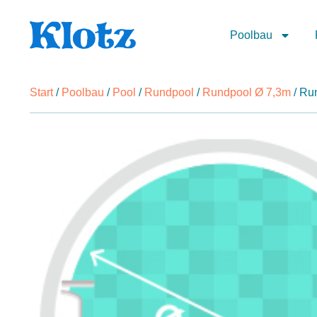
Poolbau
Start
/
Poolbau
/
Pool
/
Rundpool
/
Rundpool Ø 7,3m
/ Ru