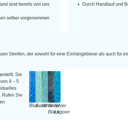
Wand sind bereits von uns
Durch Handlauf und Bo
üssen selber vorgenommen
uen Streifen, der sowohl für eine Einhängebiese als auch für ei
estellt. Sie
von 4 – 5
iduelles
. Rufen Sie
ren
Blue
Sand
White
Silver
Silver
Black
Lagoon