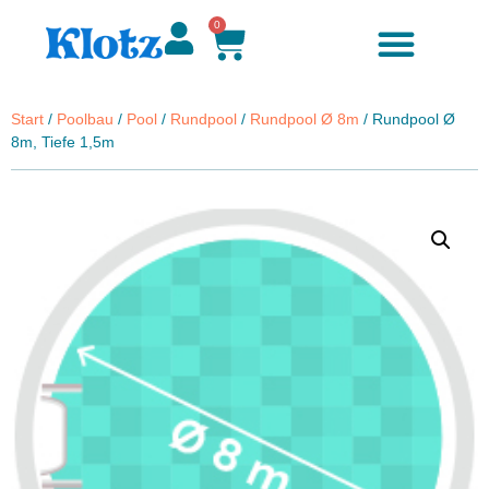
0
Start
/
Poolbau
/
Pool
/
Rundpool
/
Rundpool Ø 8m
/ Rundpool Ø
8m, Tiefe 1,5m