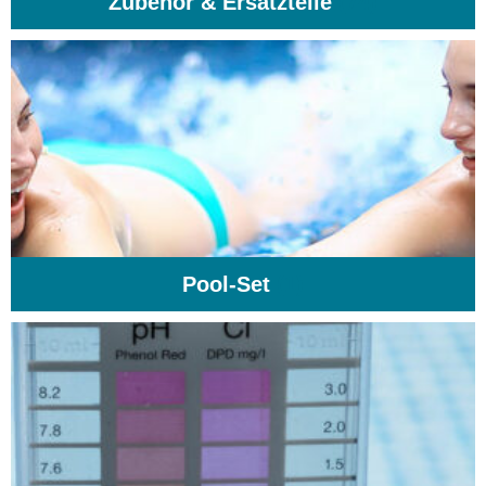
Zubehör & Ersatzteile
(74)
Pool-Set
(1)