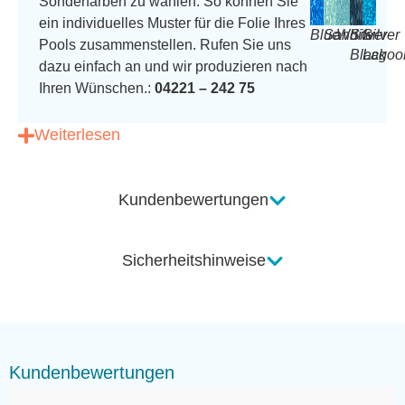
Sonderfarben zu wählen. So können Sie
ein individuelles Muster für die Folie Ihres
Blue
Sand
White
Silver
Silver
Pools zusammenstellen. Rufen Sie uns
Black
Lagoo
dazu einfach an und wir produzieren nach
Ihren Wünschen.:
04221 – 242 75
Weiterlesen
Kundenbewertungen
Sicherheitshinweise
Kundenbewertungen