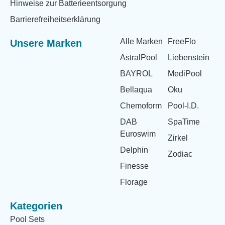
Hinweise zur Batterieentsorgung
Barrierefreiheitserklärung
Alle Marken
FreeFlo
Unsere Marken
AstralPool
Liebenstein
BAYROL
MediPool
Bellaqua
Oku
Chemoform
Pool-I.D.
DAB
SpaTime
Euroswim
Zirkel
Delphin
Zodiac
Finesse
Florage
Kategorien
Pool Sets