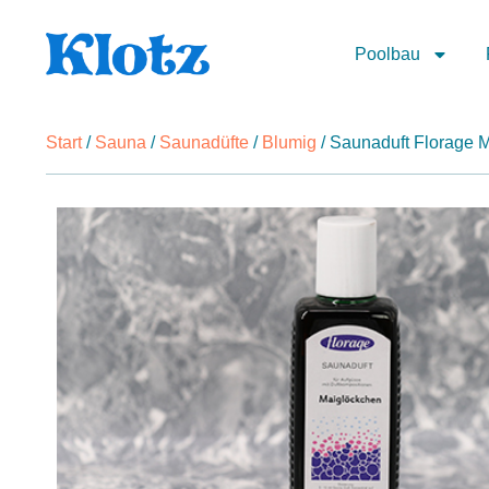
Poolbau
Start
/
Sauna
/
Saunadüfte
/
Blumig
/ Saunaduft Florage 