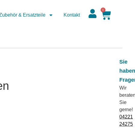
0
Zubehör & Ersatzteile
Kontakt
Sie
habe
Frage
en
Wir
berate
Sie
gerne!
04221
24275