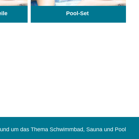
eile
Pool-Set
(74)
(1)
s rund um das Thema Schwimmbad, Sauna und Pool