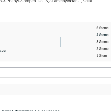
ns-3-Phenyl-2-propen 1-ol, 3,7-Dimethyloctan-1,7-dial.
5 Sterne
4 Sterne
3 Sterne
2 Sterne
sion
1 Stern
as Thema Schwimmbad, Sauna und Pool