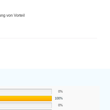
ng von Vorteil
0%
100%
0%