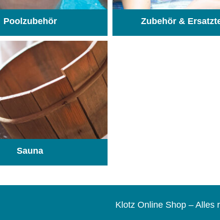
Poolzubehör
Zubehör & Ersatzt
(31)
Sauna
(104)
Klotz Online Shop – Alle