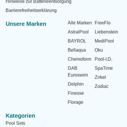
Hinweise zur Batterieentsorgung
Barrierefreiheitserklärung
Alle Marken
FreeFlo
Unsere Marken
AstralPool
Liebenstein
BAYROL
MediPool
Bellaqua
Oku
Chemoform
Pool-I.D.
DAB
SpaTime
Euroswim
Zirkel
Delphin
Zodiac
Finesse
Florage
Kategorien
Pool Sets