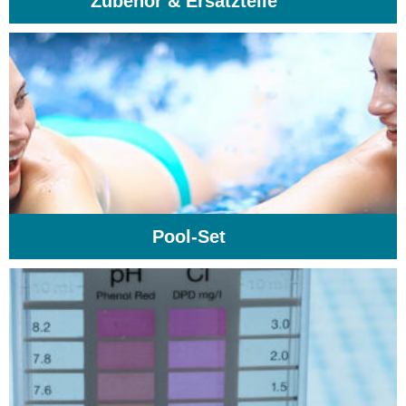
Zubehör & Ersatzteile
(74)
Pool-Set
(1)