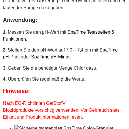
Granulat vor der Dosierung in einem Eimer auflösen und bei
laufender Pumpe dazu geben
Anwendung:
1.
Messen Sie den pH-Wert mit
SpaTime Teststreifen 5
Funktionen
.
2.
Stellen Sie den pH-Wert auf 7,0 – 7,4 ein mit
SpaTime
pH-Plus
oder
SpaTime pH-Minus
.
3.
Geben Sie die benötigte Menge Chlor dazu.
4.
Überprüfen Sie regelmäßig die Werte.
Hinweise:
Nach EG-Richtlinien GefStoffV.
Biozidprodukte vorsichtig verwenden. Vor Gebrauch stets
Etikett und Produktinformationen lesen.
Sicherheitsdatenblatt SpaTime Chlor-Granulat