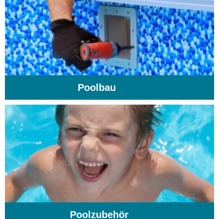
Poolbau
(195)
Poolzubehör
(31)