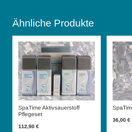
Ähnliche Produkte
SpaTime Aktivsauerstoff
SpaTim
Pflegeset
36,00
€
112,90
€