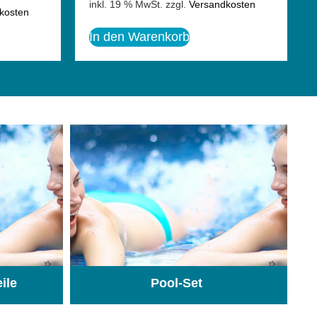
inkl. 19 % MwSt.
zzgl.
Versandkosten
kosten
In den Warenkorb
eile
Pool-Set
(74)
(1)