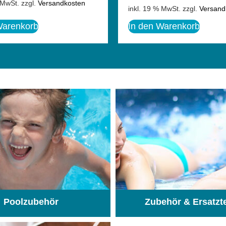
 MwSt.
zzgl.
Versandkosten
inkl. 19 % MwSt.
zzgl.
Versand
Warenkorb
In den Warenkorb
Poolzubehör
Zubehör & Ersatzt
(31)