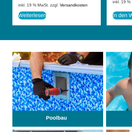
inkl. 19 %
inkl. 19 % MwSt.
zzgl.
Versandkosten
Weiterlesen
In den 
Poolbau
(195)