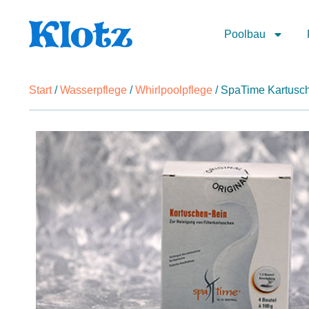
Poolbau
Start
/
Wasserpflege
/
Whirlpoolpflege
/ SpaTime Kartusc