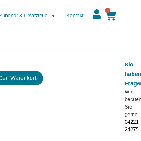
0
Zubehör & Ersatzteile
Kontakt
Sie
habe
-
 Den Warenkorb
Frage
Wir
berate
Sie
gerne!
04221
24275