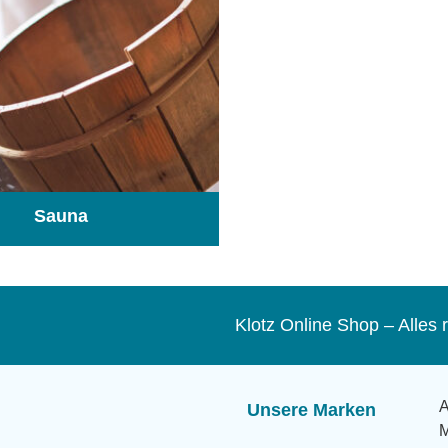
Sauna
(104)
Klotz Online Shop – Alle
A
Unsere Marken
M