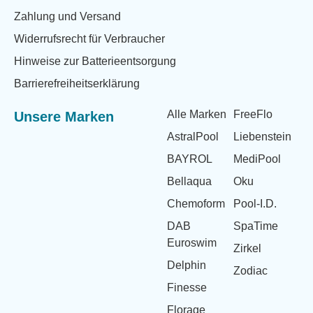
Zahlung und Versand
Widerrufsrecht für Verbraucher
Hinweise zur Batterieentsorgung
Barrierefreiheitserklärung
Alle Marken
FreeFlo
Unsere Marken
AstralPool
Liebenstein
BAYROL
MediPool
Bellaqua
Oku
Chemoform
Pool-I.D.
DAB
SpaTime
Euroswim
Zirkel
Delphin
Zodiac
Finesse
Florage