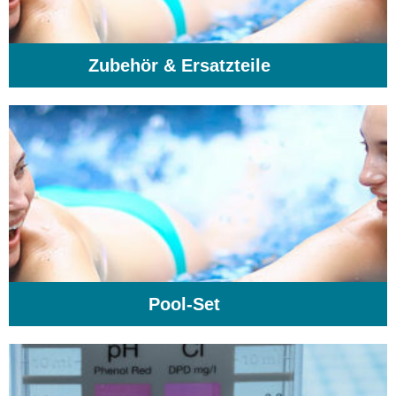
Zubehör & Ersatzteile
(74)
Pool-Set
(1)