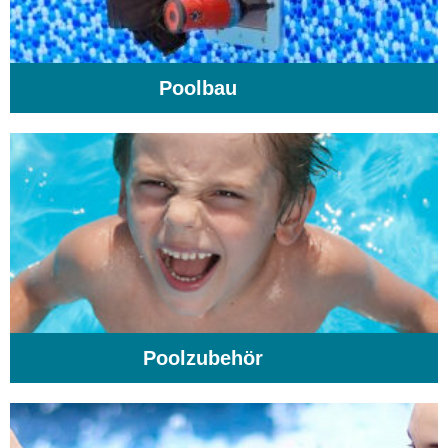
Poolbau
(195)
Poolzubehör
(31)