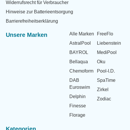
Widerrufsrecht für Verbraucher
Hinweise zur Batterieentsorgung
Barrierefreiheitserklärung
Alle Marken
FreeFlo
Unsere Marken
AstralPool
Liebenstein
BAYROL
MediPool
Bellaqua
Oku
Chemoform
Pool-I.D.
DAB
SpaTime
Euroswim
Zirkel
Delphin
Zodiac
Finesse
Florage
Kategorien