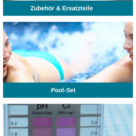
Zubehör & Ersatzteile
(74)
Pool-Set
(1)