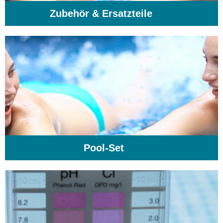
Zubehör & Ersatzteile
(74)
Pool-Set
(1)