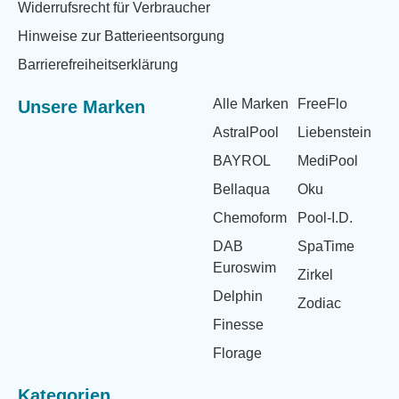
Widerrufsrecht für Verbraucher
Hinweise zur Batterieentsorgung
Barrierefreiheitserklärung
Alle Marken
FreeFlo
Unsere Marken
AstralPool
Liebenstein
BAYROL
MediPool
Bellaqua
Oku
Chemoform
Pool-I.D.
DAB
SpaTime
Euroswim
Zirkel
Delphin
Zodiac
Finesse
Florage
Kategorien