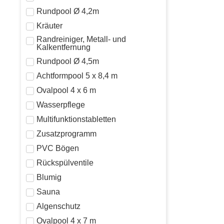
Rundpool Ø 4,2m
Kräuter
Randreiniger, Metall- und
Kalkentfernung
Rundpool Ø 4,5m
Achtformpool 5 x 8,4 m
Ovalpool 4 x 6 m
Wasserpflege
Multifunktionstabletten
Zusatzprogramm
PVC Bögen
Rückspülventile
Blumig
Sauna
Algenschutz
Ovalpool 4 x 7 m