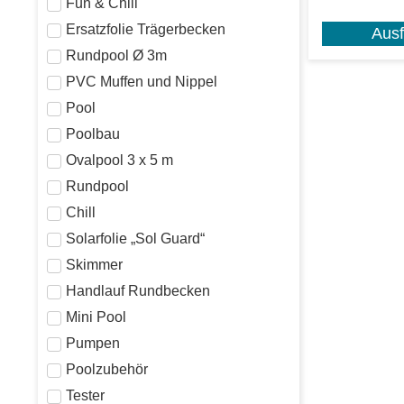
Fun & Chill
Ersatzfolie Trägerbecken
Aus
Rundpool Ø 3m
PVC Muffen und Nippel
Pool
Poolbau
Ovalpool 3 x 5 m
Rundpool
Chill
Solarfolie „Sol Guard“
Skimmer
Handlauf Rundbecken
Mini Pool
Pumpen
Poolzubehör
Tester