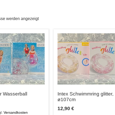
sse werden angezeigt
er Wasserball
Intex Schwimmring glitter,
ø107cm
12,90
€
gl.
Versandkosten