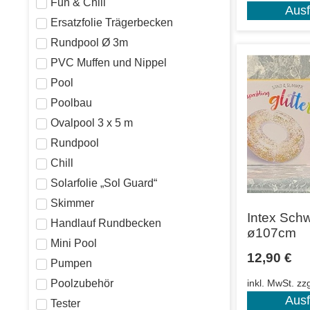
Fun & Chill
Aus
Ersatzfolie Trägerbecken
Rundpool Ø 3m
PVC Muffen und Nippel
Pool
Poolbau
Ovalpool 3 x 5 m
Rundpool
Chill
Solarfolie „Sol Guard“
Skimmer
Intex Schw
Handlauf Rundbecken
ø107cm
Mini Pool
12,90
€
Pumpen
Poolzubehör
inkl. MwSt.
zz
Aus
Tester