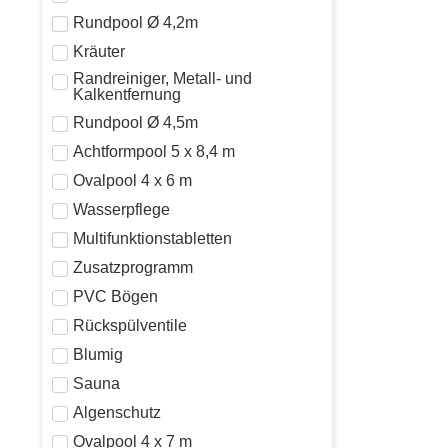
Rundpool Ø 4,2m
Kräuter
Randreiniger, Metall- und
Kalkentfernung
Rundpool Ø 4,5m
Achtformpool 5 x 8,4 m
Ovalpool 4 x 6 m
Wasserpflege
Multifunktionstabletten
Zusatzprogramm
PVC Bögen
Rückspülventile
Blumig
Sauna
Algenschutz
Ovalpool 4 x 7 m