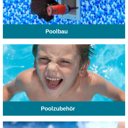
Poolbau
(195)
Poolzubehör
(31)